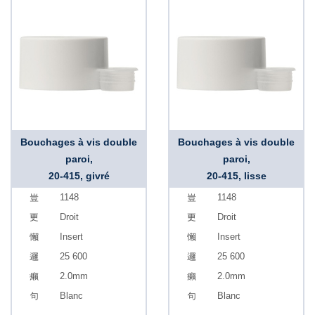
Bouchages à vis double
Bouchages à vis double
paroi,
paroi,
20-415, givré
20-415, lisse
1148
1148
Droit
Droit
Insert
Insert
25 600
25 600
2.0mm
2.0mm
Blanc
Blanc