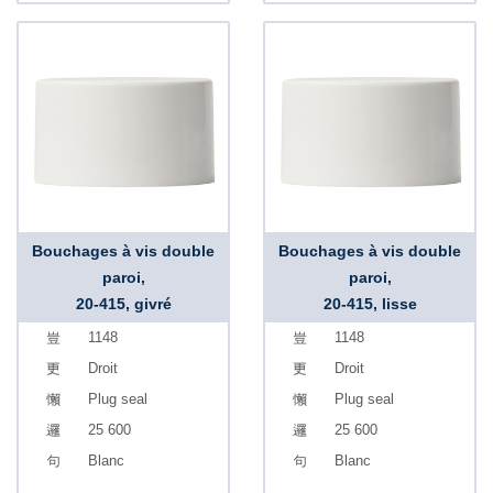
Bouchages à vis double
Bouchages à vis double
paroi,
paroi,
20-415, givré
20-415, lisse
1148
1148
Droit
Droit
Plug seal
Plug seal
25 600
25 600
Blanc
Blanc