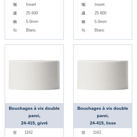
Insert
Insert
25 600
25 600
5.0mm
5.0mm
Blanc
Blanc
Bouchages à vis double
Bouchages à vis double
paroi,
paroi,
24-415, givré
24-415, lisse
1162
1162