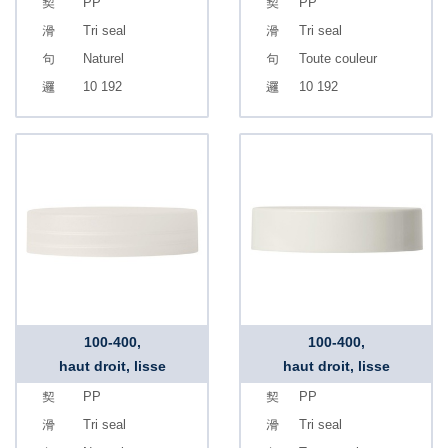
PP
PP
Tri seal
Tri seal
Naturel
Toute couleur
10 192
10 192
100-400,
100-400,
haut droit, lisse
haut droit, lisse
PP
PP
Tri seal
Tri seal