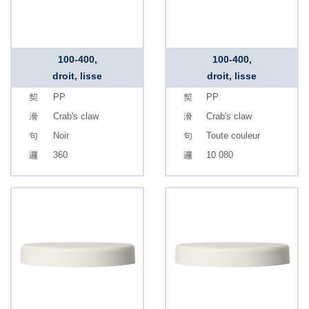
100-400,
100-400,
droit, lisse
droit, lisse
PP
PP
Crab's claw
Crab's claw
Noir
Toute couleur
360
10 080