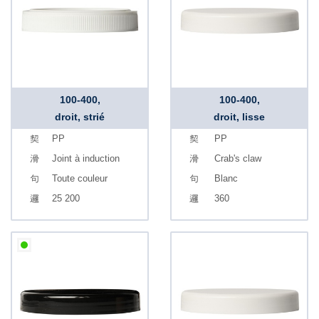
100-400,
100-400,
droit, strié
droit, lisse
PP
PP
Joint à induction
Crab's claw
Toute couleur
Blanc
25 200
360