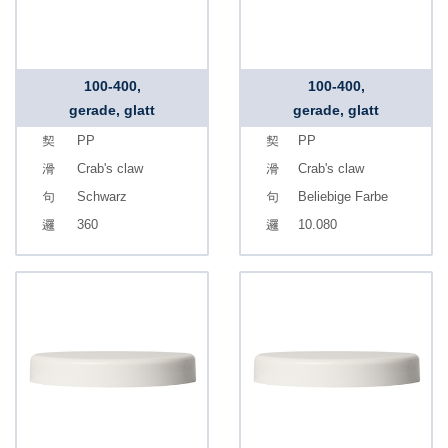
100-400,
100-400,
gerade, glatt
gerade, glatt
PP
PP
Crab's claw
Crab's claw
Schwarz
Beliebige Farbe
360
10.080