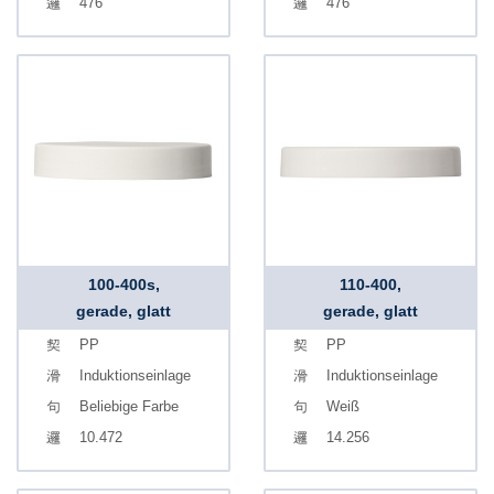
476
476
100-400s,
110-400,
gerade, glatt
gerade, glatt
PP
PP
Induktionseinlage
Induktionseinlage
Beliebige Farbe
Weiß
10.472
14.256