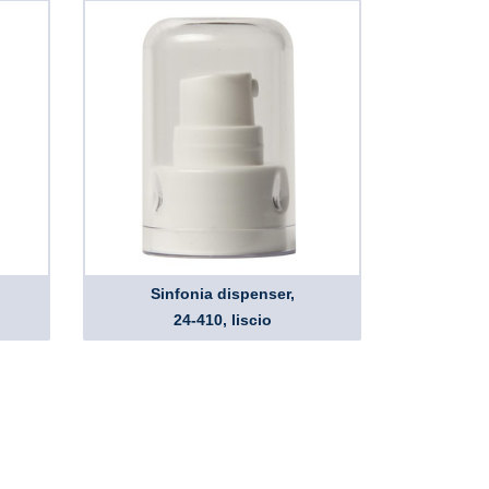
Sinfonia dispenser,
24-410, liscio