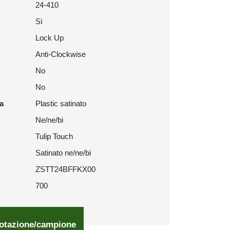
24-410
Sì
Lock Up
Anti-Clockwise
No
No
ra
Plastic satinato
Ne/ne/bi
Tulip Touch
Satinato ne/ne/bi
ZSTT24BFFKX00
700
otazione/campione