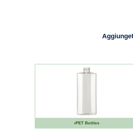
Aggiunget
rPET Bottles