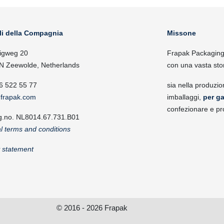
li della Compagnia
Missone
igweg 20
Frapak Packaging, 
N Zeewolde, Netherlands
con una vasta sto
6 522 55 77
sia nella produzio
frapak.com
imballaggi,
per ga
confezionare e pr
g.no. NL8014.67.731.B01
l terms and conditions
y statement
© 2016 - 2026 Frapak