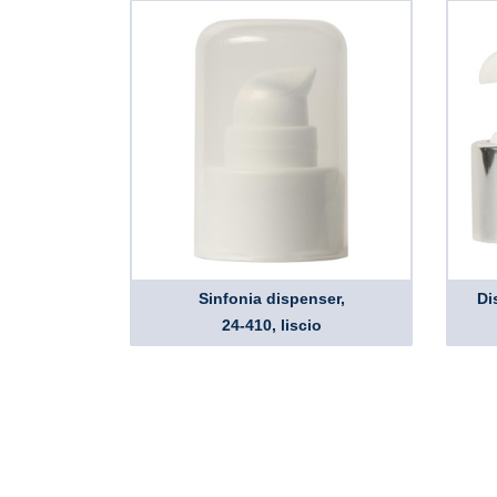
Sinfonia dispenser,
Di
24-410, liscio