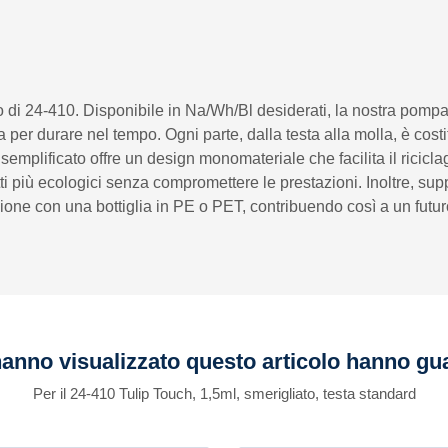
i 24-410. Disponibile in Na/Wh/Bl desiderati, la nostra pompa i
a per durare nel tempo. Ogni parte, dalla testa alla molla, è costi
 semplificato offre un design monomateriale che facilita il riciclag
ti più ecologici senza compromettere le prestazioni. Inoltre, supp
one con una bottiglia in PE o PET, contribuendo così a un futuro
 hanno visualizzato questo articolo hanno g
Per il 24-410 Tulip Touch, 1,5ml, smerigliato, testa standard