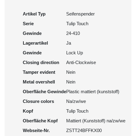
Artikel Typ
Seifenspender
Serie
Tulip Touch
Gewinde
24-410
Lagerartikel
Ja
Gewinde
Lock Up
Closing direction
Anti-Clockwise
Tamper evident
Nein
Metal overshell
Nein
Oberfläche Gewinde
Plastic mattiert (kunststoff)
Closure colors
Na/zw/we
Kopf
Tulip Touch
Oberfläche Kopf
Mattiert (Kunststoff) na/zw/we
Webseite-Nr.
ZSTT24BFFKX00