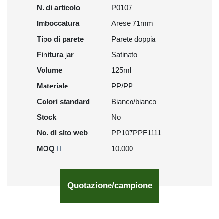
N. di articolo
P0107
Imboccatura
Arese 71mm
Tipo di parete
Parete doppia
Finitura jar
Satinato
Volume
125ml
Materiale
PP/PP
Colori standard
Bianco/bianco
Stock
No
No. di sito web
PP107PPF1111
MOQ
10.000
Quotazione/campione