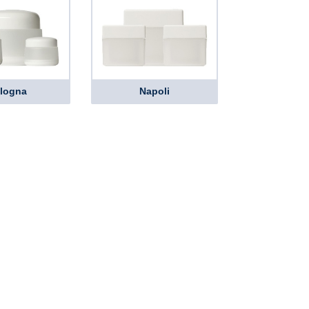
logna
Napoli