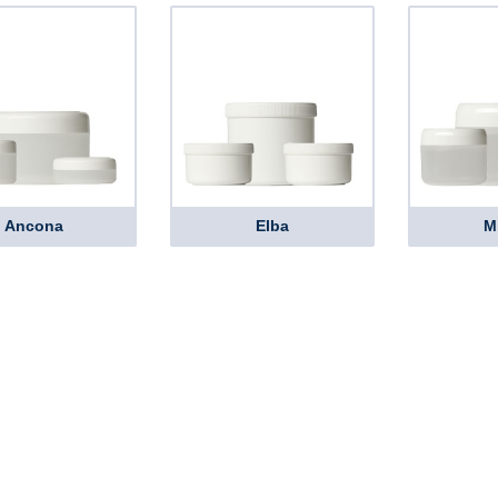
Ancona
Elba
M