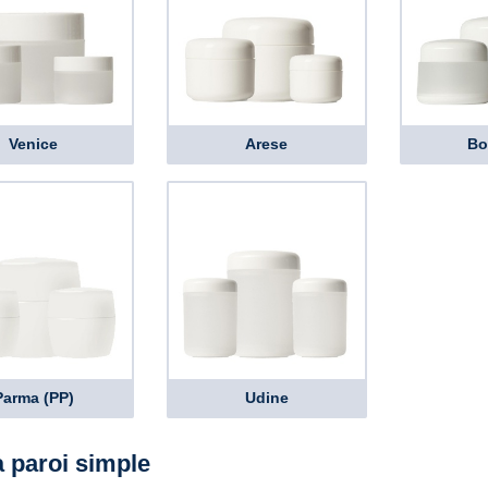
Venice
Arese
Bo
Parma (PP)
Udine
à paroi simple