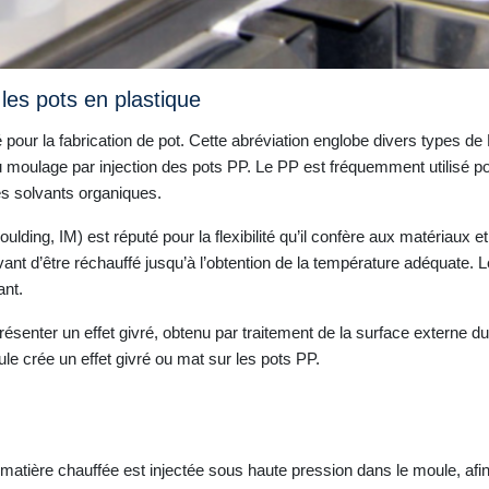
 les pots en plastique
isé pour la fabrication de pot. Cette abréviation englobe divers type
 moulage par injection des pots PP. Le PP est fréquemment utilisé pou
es solvants organiques.
lding, IM) est réputé pour la flexibilité qu’il confère aux matériaux et
nt d’être réchauffé jusqu’à l’obtention de la température adéquate. Le
ant.
ésenter un effet givré, obtenu par traitement de la surface externe du
le crée un effet givré ou mat sur les pots PP.
a matière chauffée est injectée sous haute pression dans le moule, af