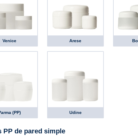
Venice
Arese
Bo
Parma (PP)
Udine
s PP de pared simple