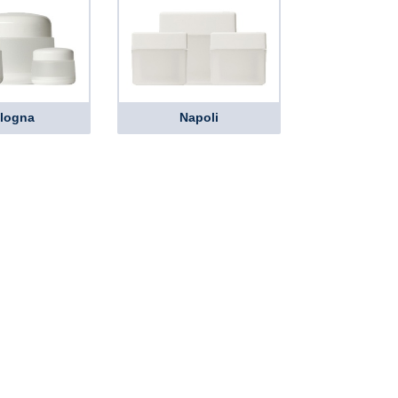
logna
Napoli