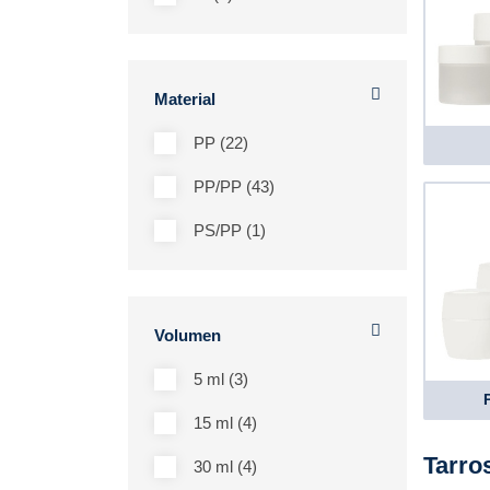
Material
PP (22)
PP/PP (43)
PS/PP (1)
Volumen
5 ml (3)
15 ml (4)
Tarro
30 ml (4)