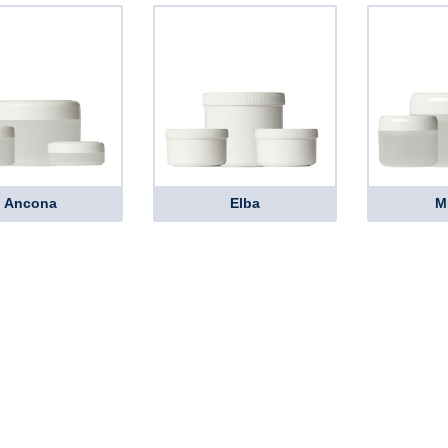
Ancona
Elba
M