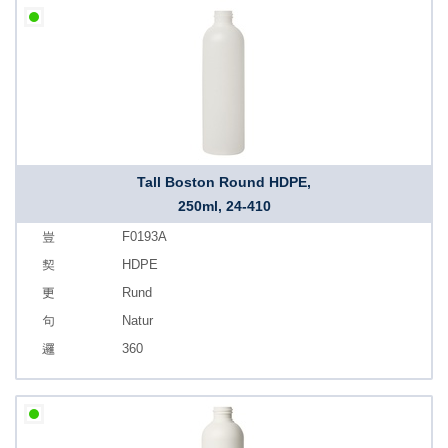
Tall Boston Round HDPE,
250ml, 24-410
F0193A
HDPE
Rund
Natur
360