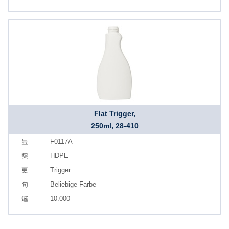
Flat Trigger,
250ml, 28-410
F0117A
HDPE
Trigger
Beliebige Farbe
10.000