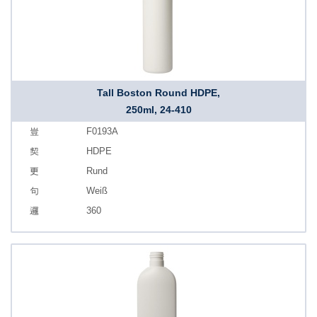
Tall Boston Round HDPE,
250ml, 24-410
F0193A
HDPE
Rund
Weiß
360