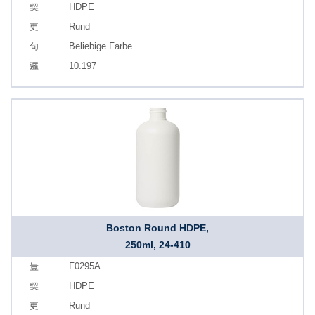
HDPE
Rund
Beliebige Farbe
10.197
Boston Round HDPE,
250ml, 24-410
F0295A
HDPE
Rund