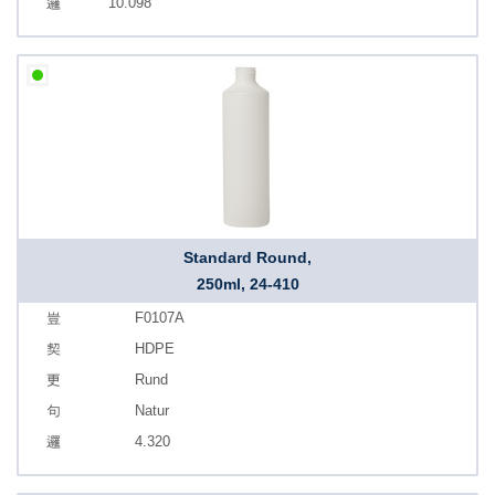
10.098
Standard Round,
250ml, 24-410
F0107A
HDPE
Rund
Natur
4.320