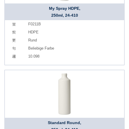
My Spray HDPE,
250ml, 24-410
F0211B
HDPE
Rund
Beliebige Farbe
10.098
Standard Round,