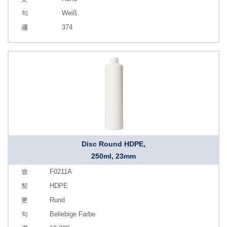
Weiß
374
Disc Round HDPE,
250ml, 23mm
F0211A
HDPE
Rund
Beliebige Farbe