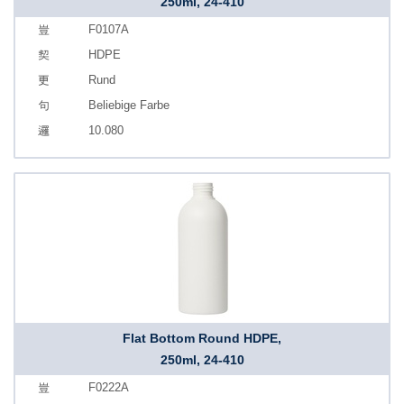
250ml, 24-410
F0107A
HDPE
Rund
Beliebige Farbe
10.080
Flat Bottom Round HDPE,
250ml, 24-410
F0222A