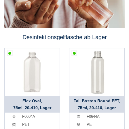
Desinfektionsgelflasche ab Lager
Flex Oval,
Tall Boston Round PET,
75ml, 20-410, Lager
75ml, 20-410, Lager
F0604A
F0644A
PET
PET