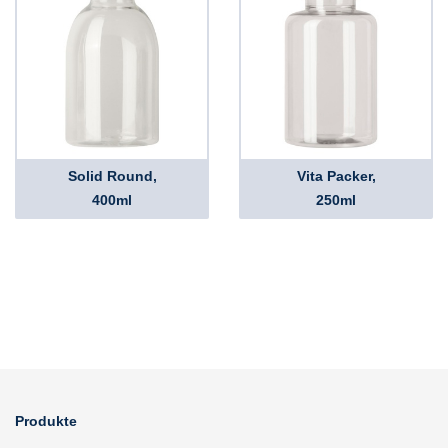
Solid Round,
Vita Packer,
400ml
250ml
Produkte