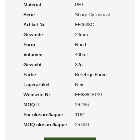
Material
PET
Serie
Sharp Cylindrical
Artikel-Nr.
FF0638C
Gewinde
24mm
Form
Rund
Volumen
400ml
Gewicht
32g
Farbe
Beliebige Farbe
Lagerartikel
Nein
Webseite-Nr.
FF638CEP31
MOQ
26.496
For closure/kappe
1162
MOQ closure/kappe
25.600