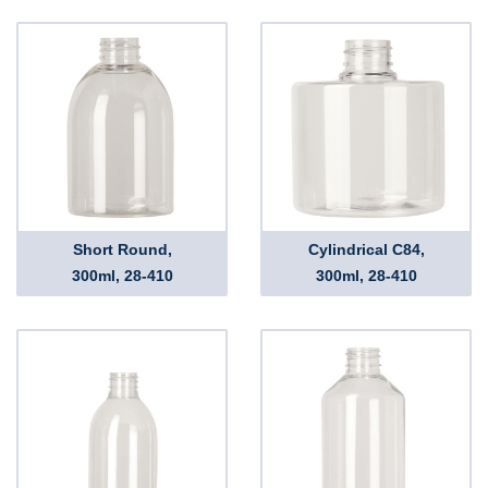
Short Round,
Cylindrical C84,
300ml, 28-410
300ml, 28-410