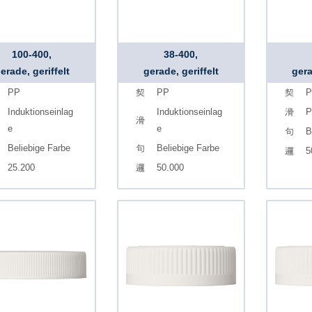
100-400,
38-400,
erade, geriffelt
gerade, geriffelt
gera
PP
PP
P
Induktionseinlag
Induktionseinlag
P
e
e
B
Beliebige Farbe
Beliebige Farbe
5
25.200
50.000