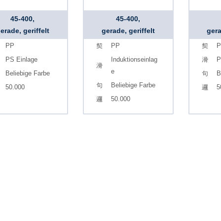
45-400,
45-400,
erade, geriffelt
gerade, geriffelt
gera
PP
PP
P
PS Einlage
Induktionseinlag
P
e
Beliebige Farbe
B
Beliebige Farbe
50.000
5
50.000