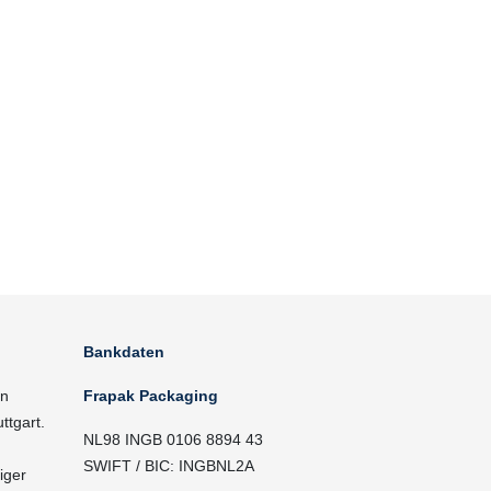
Bankdaten
in
Frapak Packaging
ttgart.
NL98 INGB 0106 8894 43
SWIFT / BIC: INGBNL2A
iger