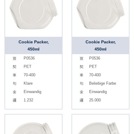
Cookie Packer,
Cookie Packer,
450ml
450ml
P0536
P0536
PET
PET
70-400
70-400
Klare
Beliebige Farbe
Einwandig
Einwandig
1.232
25.000