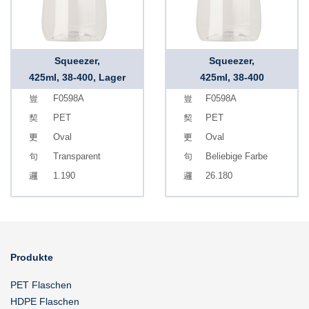
Squeezer,
Squeezer,
425ml, 38-400, Lager
425ml, 38-400
F0598A
F0598A
PET
PET
Oval
Oval
Transparent
Beliebige Farbe
1.190
26.180
Produkte
PET Flaschen
HDPE Flaschen