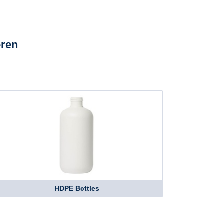
eren
HDPE Bottles