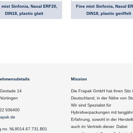
 mist Sinfonia, Nasal ERF20,
Fine mist Sinfonia, Nasal E
DIN18, plastic glatt
DIN18, plastic geriffelt
nehmensdetails
Mission
Gestade 14
Die Frapak GmbH hat ihren Sitz 
Nürtingen
Deutschland, in der Nähe von Stu
Wir sind Spezialist für
22 506400
Hybridverpackungen mit langjähr
rapak.de
Erfahrung, sowohl in der Herstell
auch im Vertrieb dieser. Dabei
g.no. NL8014.67.731.B01