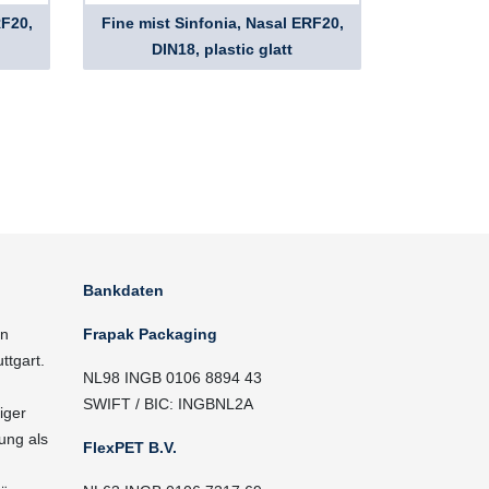
RF20,
Fine mist Sinfonia, Nasal ERF20,
DIN18, plastic glatt
Bankdaten
in
Frapak Packaging
ttgart.
NL98 INGB 0106 8894 43
SWIFT / BIC: INGBNL2A
iger
ung als
FlexPET B.V.