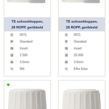
TE schroefdoppen,
TE schroefdoppen,
28 ROPP, geribbeld
28 ROPP, geribbeld
0071
0071
Standard
Standard
Insert
Insert
2.500
25.000
3.6mm
3.6mm
Wit
Elke kleur