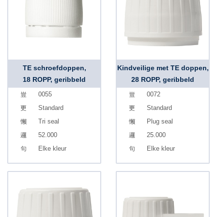
TE schroefdoppen,
Kindveilige met TE doppen,
18 ROPP, geribbeld
28 ROPP, geribbeld
0055
0072
Standard
Standard
Tri seal
Plug seal
52.000
25.000
Elke kleur
Elke kleur