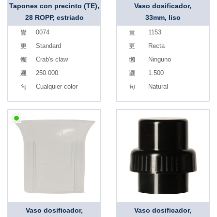
Tapones con precinto (TE),
Vaso dosificador,
28 ROPP, estriado
33mm, liso
0074
1153
Standard
Recta
Crab's claw
Ninguno
250.000
1.500
Cualquier color
Natural
Vaso dosificador,
Vaso dosificador,