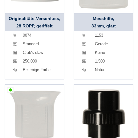
Originalitäts-Verschluss,
Messhilfe,
28 ROPP, geriffelt
33mm, glatt
0074
1153
Standard
Gerade
Crab's claw
Keine
250.000
1.500
Beliebige Farbe
Natur