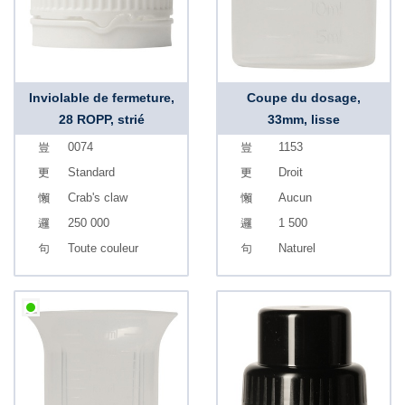
Inviolable de fermeture,
Coupe du dosage,
28 ROPP, strié
33mm, lisse
0074
1153
Standard
Droit
Crab's claw
Aucun
250 000
1 500
Toute couleur
Naturel