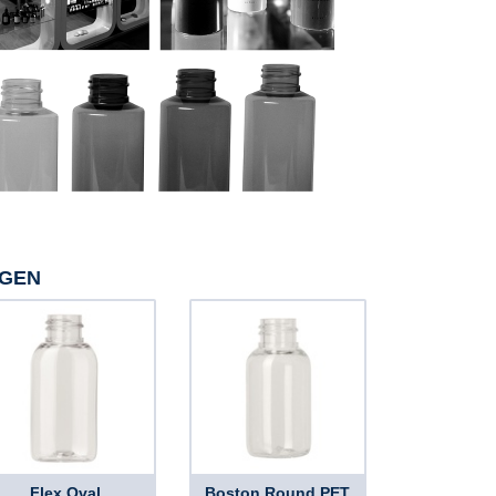
NGEN
Flex Oval,
Boston Round PET,