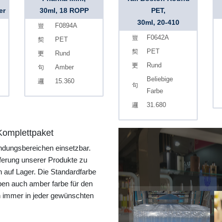
er
30ml, 18 ROPP
PET,
30ml, 20-410
F0894A
F0642A
PET
PET
Rund
Rund
Amber
Beliebige
15.360
Farbe
31.680
 Komplettpaket
ndungsbereichen einsetzbar.
erung unserer Produkte zu
 auf Lager. Die Standardfarbe
aben auch amber farbe für den
 immer in jeder gewünschten